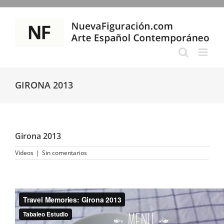
Saltar
al
contenido
GIRONA 2013
Girona 2013
Videos
|
Sin comentarios
Ver
imagen
más
grande