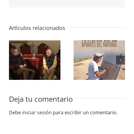
electrónico
Artículos relacionados
Antonio
López y
Antonio
Juan
López.
Fernández
Apuntes del
Lacomba –
natural
Vídeo
Entrevista
Deja tu comentario
Debe
iniciar sesión
para escribir un comentario.