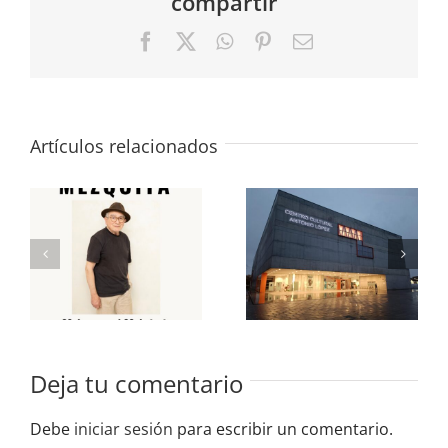
compartir
Facebook
X
WhatsApp
Pinterest
Correo
electrónico
Artículos relacionados
«José María
«Últimamente»
Mezquita»
Colectiva en
en la Sala
la Sala de
de
Exposiciones
Exposiciones
del CC
del CC
Antonio
Antonio
López 2025
López
Deja tu comentario
Debe
iniciar sesión
para escribir un comentario.