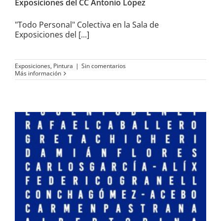
Exposiciones del CC Antonio López
"Todo Personal" Colectiva en la Sala de
Exposiciones del [...]
Exposiciones
,
Pintura
|
Sin comentarios
Más información
«La frontera de lo visible II.
Retratos y autorretratos»
Colectiva en la Galería Utopía
Parkway Madrid