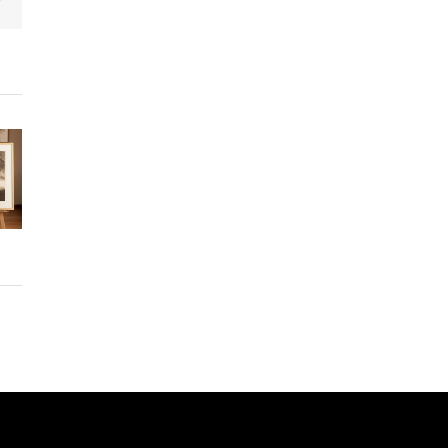
electrónico
ón
a.