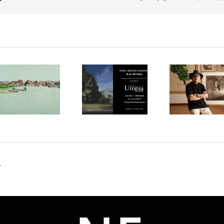
Exposición
«Espacio
de
de
Exposici
Caballero
Habitabilidad.
en el
Almendáriz
Paisaje
MUREC
«Al sur
urbano y
«José
del
realismo
María
Duero»
español
Mezquit
en la
contemporáneo»
Entre el
Galería
en el
silencio
Utopia
MUREC
y el
Parkway
de
olvido»
de
.
Almería
Madrid