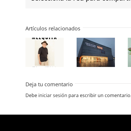
«José
«Últimamente»
María
Colectiva
Artículos relacionados
Mezquita»
en la
en la
Sala de
Sala de
Exposiciones
Exposiciones
del CC
del CC
Antonio
Antonio
López
Deja tu comentario
López
2025
Debe
iniciar sesión
para escribir un comentario