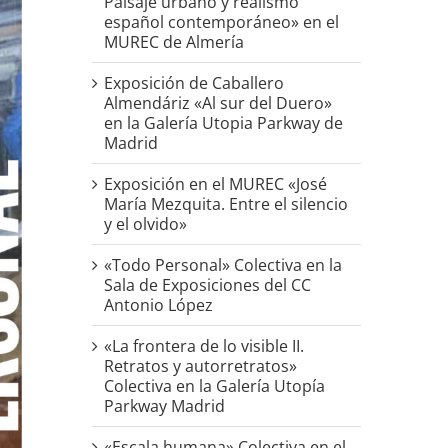
Paisaje urbano y realismo
español contemporáneo» en el
MUREC de Almería
Exposición de Caballero
Almendáriz «Al sur del Duero»
en la Galería Utopia Parkway de
Madrid
Exposición en el MUREC «José
María Mezquita. Entre el silencio
y el olvido»
«Todo Personal» Colectiva en la
Sala de Exposiciones del CC
Antonio López
«La frontera de lo visible II.
Retratos y autorretratos»
Colectiva en la Galería Utopía
Parkway Madrid
«Escala humana» Colectiva en el