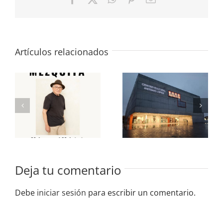
electrónico
Artículos relacionados
«José María
«Últimamente»
Mezquita»
Colectiva en
en la Sala
la Sala de
de
Exposiciones
Exposiciones
del CC
del CC
Antonio
Antonio
López 2025
López
Deja tu comentario
Debe
iniciar sesión
para escribir un comentario.