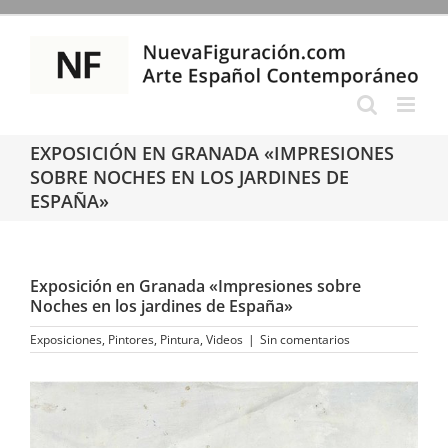
Saltar
al
contenido
EXPOSICIÓN EN GRANADA «IMPRESIONES
SOBRE NOCHES EN LOS JARDINES DE
ESPAÑA»
Exposición en Granada «Impresiones sobre
Noches en los jardines de España»
Exposiciones
,
Pintores
,
Pintura
,
Videos
|
Sin comentarios
Ver
imagen
más