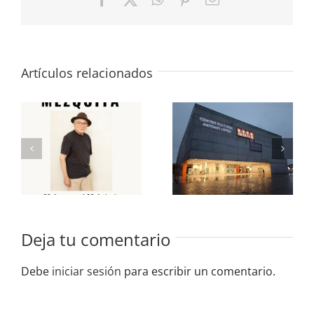
electrónico
Artículos relacionados
«José María
«Últimamente»
Mezquita»
Colectiva en
en la Sala
la Sala de
de
Exposiciones
Exposiciones
del CC
del CC
Antonio
Antonio
López 2025
López
Deja tu comentario
Debe
iniciar sesión
para escribir un comentario.