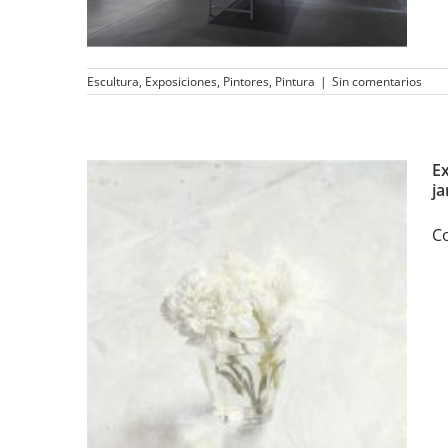
de enero de 2019
Escultura
,
Exposiciones
,
Pintores
,
Pintura
|
Sin comentarios
E
ja
Co
Exposición en Granada
«Impresiones sobre
Noches en los jardines