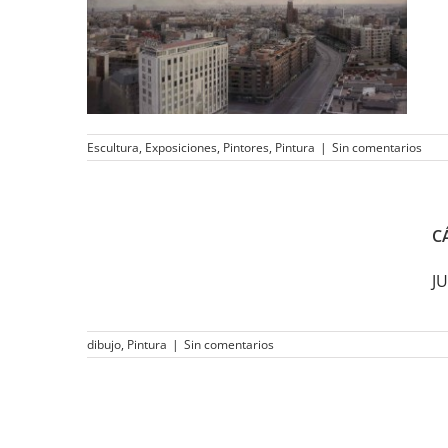
Realistas de Madrid
Escultura
,
Exposiciones
,
Pintores
,
Pintura
|
Sin comentarios
CÁTEDRA FRANCISCO DE
C
GOYA 2014
JU
dibujo
,
Pintura
|
Sin comentarios