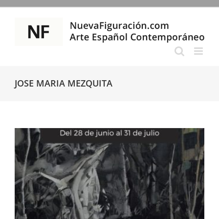
Saltar
al
contenido
JOSE MARIA MEZQUITA
Jose María Mezquita,
Territorio Mítico