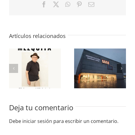
Facebook
X
WhatsApp
Pinterest
Correo
electrónico
Artículos relacionados
«José María
«Últimamente»
Mezquita»
Colectiva en
en la Sala
la Sala de
de
Exposiciones
Exposiciones
del CC
del CC
Antonio
Antonio
López 2025
López
Deja tu comentario
Debe
iniciar sesión
para escribir un comentario.