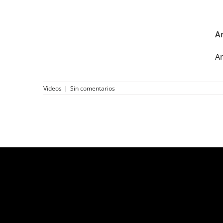
Antonio López o la
An
fidelidad
An
Videos
|
Sin comentarios