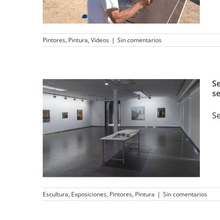
Pintores
,
Pintura
,
Videos
|
Sin comentarios
Se
se
Seducidos por la
realidad en Domus
Se
Artium 2002 del 20 de
septiembre de 2018 al 7
de enero de 2019
Escultura
,
Exposiciones
,
Pintores
,
Pintura
|
Sin comentarios