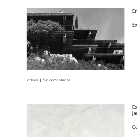
E
Ex
En torno a Fernando
Higueras
Videos
|
Sin comentarios
E
ja
Co