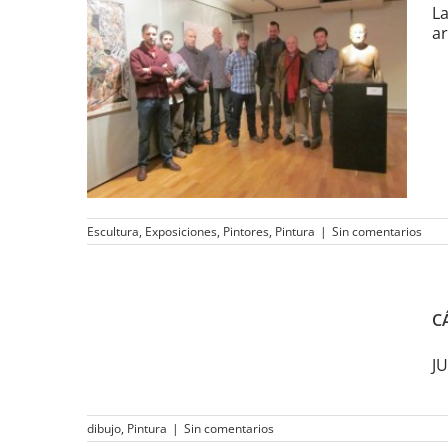
La
ar
Exposición «Nuevos
Figurativos» en Collado
Villalba (Madrid)
Escultura
,
Exposiciones
,
Pintores
,
Pintura
|
Sin comentarios
CÁTEDRA FRANCISCO DE
C
GOYA 2014
JU
dibujo
,
Pintura
|
Sin comentarios