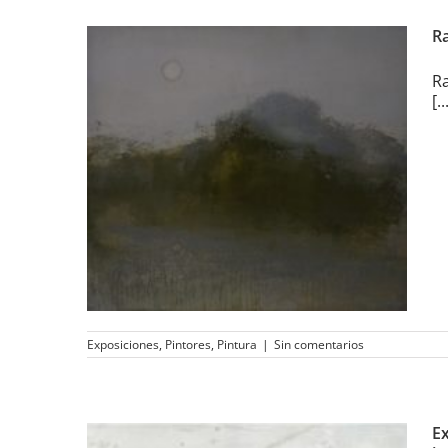
Ra
Ra
[..
Rafael Caballero
Almendáriz participa en
El Viaje Pintado
Exposiciones
,
Pintores
,
Pintura
|
Sin comentarios
E