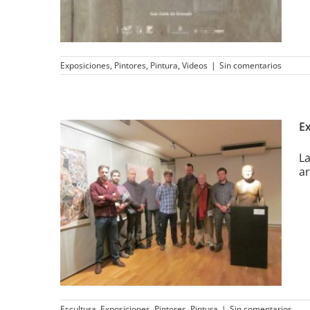
Exposiciones
,
Pintores
,
Pintura
,
Videos
|
Sin comentarios
Ex
La
ar
Exposición «Nuevos
Figurativos» en Collado
Villalba (Madrid)
Escultura
,
Exposiciones
,
Pintores
,
Pintura
|
Sin comentarios