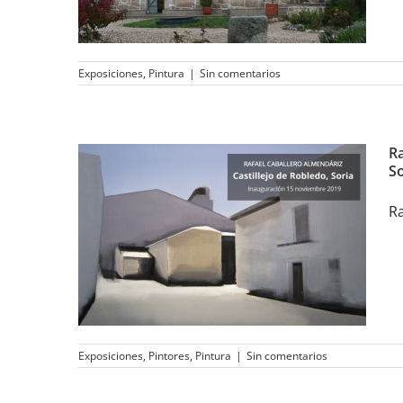
Exposiciones
,
Pintura
|
Sin comentarios
Ra
So
Rafael Caballero
Almendáriz expone
Ra
«Castillejo de Robledo,
Soria» en la Galería
Utopia Parkway
Exposiciones
,
Pintores
,
Pintura
|
Sin comentarios