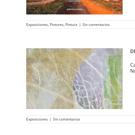
Exposiciones
,
Pintores
,
Pintura
|
Sin comentarios
D
Ca
NA
DE ORDINIS NATURALIS
Exposiciones
|
Sin comentarios