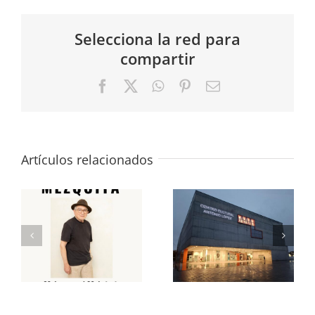
Selecciona la red para
compartir
Facebook
X
WhatsApp
Pinterest
Correo
electrónico
Artículos relacionados
«José María
«Últimamente»
Mezquita»
Colectiva en
en la Sala
la Sala de
de
Exposiciones
Exposiciones
del CC
del CC
Antonio
Antonio
López 2025
López