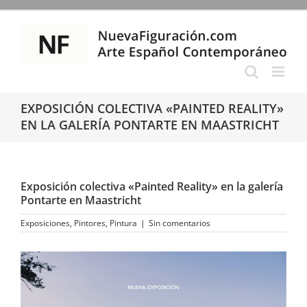
Saltar
al
contenido
EXPOSICIÓN COLECTIVA «PAINTED REALITY»
EN LA GALERÍA PONTARTE EN MAASTRICHT
Exposición colectiva «Painted Reality» en la galería
Pontarte en Maastricht
Exposiciones
,
Pintores
,
Pintura
|
Sin comentarios
Ver
imagen
más
grande