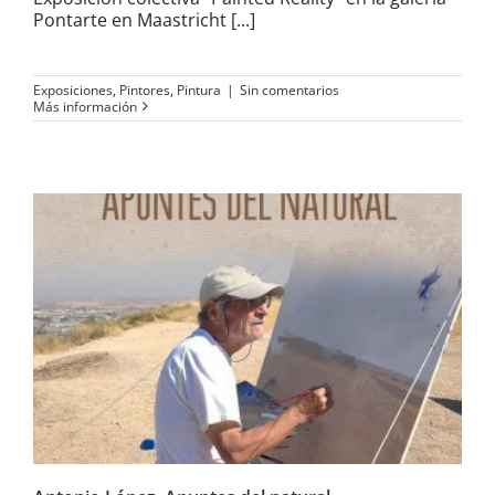
Pontarte en Maastricht [...]
Exposiciones
,
Pintores
,
Pintura
|
Sin comentarios
Más información
Antonio López. Apuntes del
natural