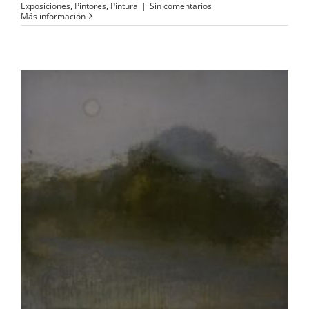
Exposiciones
,
Pintores
,
Pintura
|
Sin comentarios
Más información
Rafael Caballero Almendáriz
participa en El Viaje Pintado