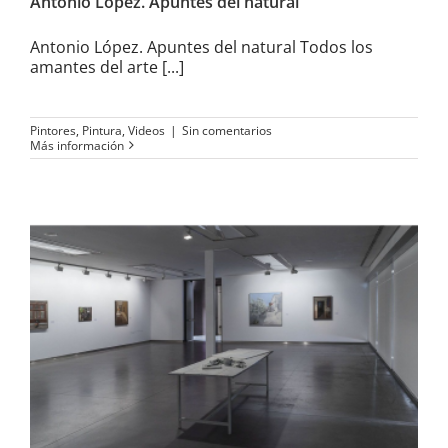
Antonio López. Apuntes del natural
Antonio López. Apuntes del natural Todos los
amantes del arte [...]
Pintores
,
Pintura
,
Videos
|
Sin comentarios
Más información
Seducidos por la realidad en
Domus Artium 2002 del 20 de
septiembre de 2018 al 7 de
enero de 2019