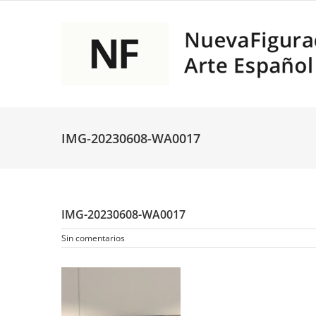
Saltar
al
contenido
IMG-20230608-WA0017
IMG-20230608-WA0017
Sin comentarios