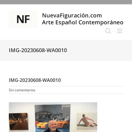
Saltar
al
contenido
IMG-20230608-WA0010
IMG-20230608-WA0010
Sin comentarios