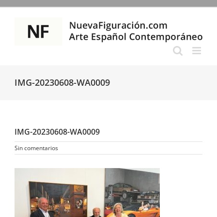
Saltar
al
contenido
IMG-20230608-WA0009
IMG-20230608-WA0009
Sin comentarios