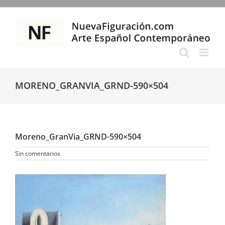
Saltar
al
contenido
MORENO_GRANVIA_GRND-590×504
Moreno_GranVia_GRND-590×504
Sin comentarios