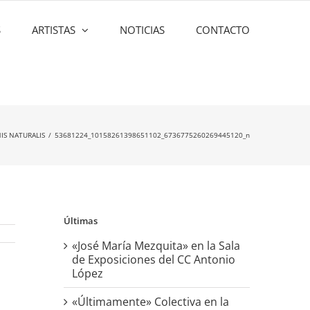
S
ARTISTAS
NOTICIAS
CONTACTO
IS NATURALIS
53681224_10158261398651102_6736775260269445120_n
Últimas
«José María Mezquita» en la Sala
de Exposiciones del CC Antonio
López
«Últimamente» Colectiva en la