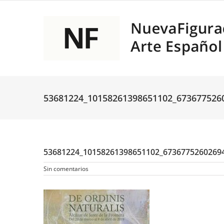
Saltar
al
contenido
53681224_10158261398651102_673677526
53681224_10158261398651102_6736775260269
Sin comentarios