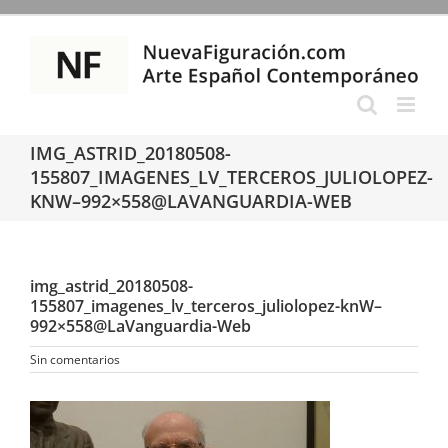
Saltar
al
contenido
IMG_ASTRID_20180508-
155807_IMAGENES_LV_TERCEROS_JULIOLOPEZ-
KNW–992×558@LAVANGUARDIA-WEB
img_astrid_20180508-
155807_imagenes_lv_terceros_juliolopez-knW–
992×558@LaVanguardia-Web
Sin comentarios