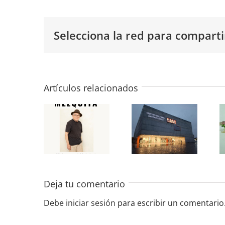
Selecciona la red para comparti
«José
«Últimamente»
María
Colectiva
Artículos relacionados
Mezquita»
en la
en la
Sala de
Sala de
Exposiciones
Exposiciones
del CC
del CC
Antonio
Antonio
López
Deja tu comentario
López
2025
Debe
iniciar sesión
para escribir un comentario