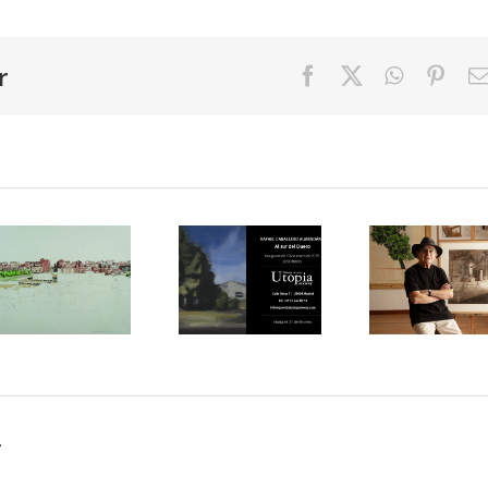
r
Facebook
X
WhatsAp
Pint
Exposición
«Espacio
de
de
Exposici
Caballero
Habitabilidad.
en el
Almendáriz
Paisaje
MUREC
«Al sur
urbano y
«José
del
realismo
María
Duero»
español
Mezquit
en la
contemporáneo»
Entre el
Galería
en el
silencio
Utopia
MUREC
y el
Parkway
de
olvido»
de
.
Almería
Madrid