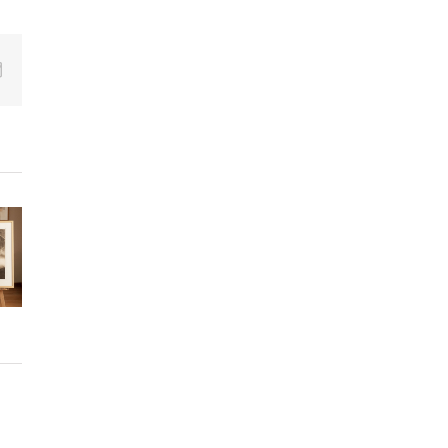
p
erest
Correo
electrónico
ón
a.