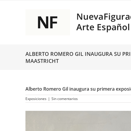
Saltar
al
contenido
ALBERTO ROMERO GIL INAUGURA SU PRI
MAASTRICHT
Alberto Romero Gil inaugura su primera exposic
Exposiciones
|
Sin comentarios
Ver
imagen
más