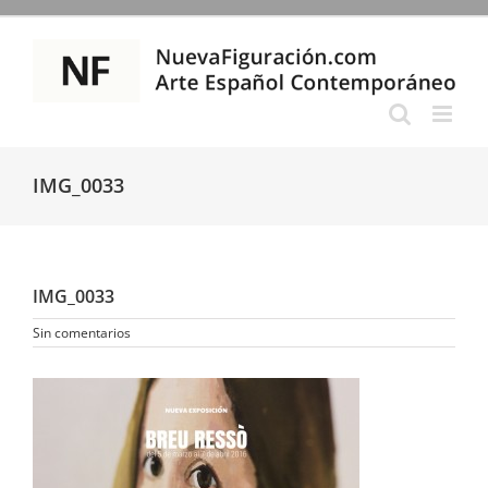
Saltar
al
contenido
IMG_0033
IMG_0033
Sin comentarios