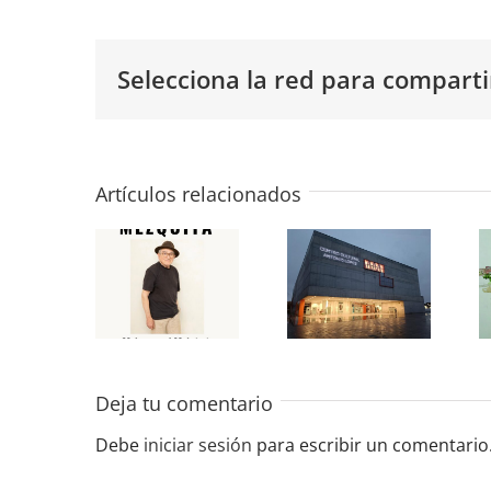
Selecciona la red para comparti
«José
«Últimamente»
María
Colectiva
Artículos relacionados
Mezquita»
en la
en la
Sala de
Sala de
Exposiciones
Exposiciones
del CC
del CC
Antonio
Antonio
López
Deja tu comentario
López
2025
Debe
iniciar sesión
para escribir un comentario