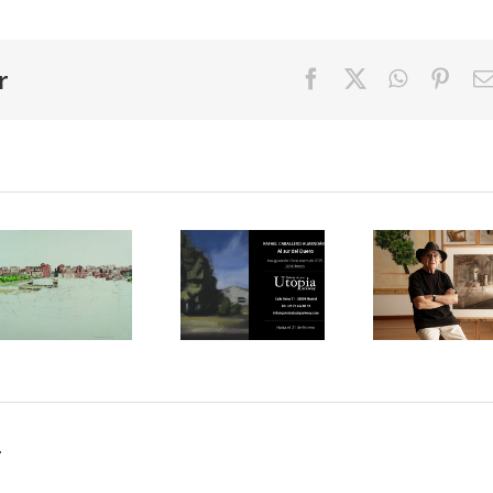
r
Facebook
X
WhatsAp
Pint
Exposición
«Espacio
de
de
Exposici
Caballero
Habitabilidad.
en el
Almendáriz
Paisaje
MUREC
«Al sur
urbano y
«José
del
realismo
María
Duero»
español
Mezquit
en la
contemporáneo»
Entre el
Galería
en el
silencio
Utopia
MUREC
y el
Parkway
de
olvido»
de
.
Almería
Madrid