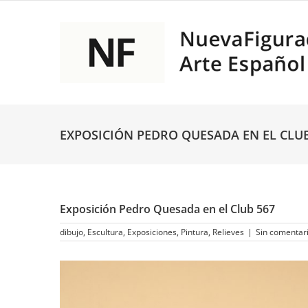
Saltar
al
contenido
EXPOSICIÓN PEDRO QUESADA EN EL CLUB
Exposición Pedro Quesada en el Club 567
dibujo
,
Escultura
,
Exposiciones
,
Pintura
,
Relieves
|
Sin comentar
Ver
imagen
más