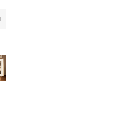
p
erest
Correo
electrónico
ón
a.