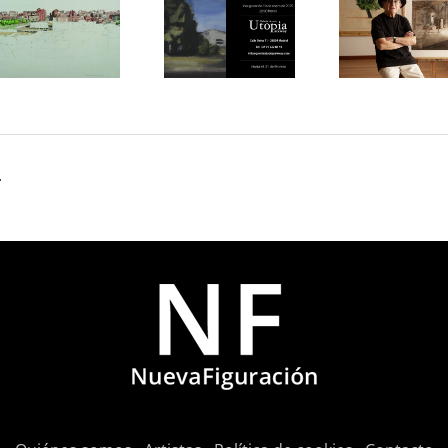
del
realismo
María
Duero»
español
Mezquit
en la
contemporáneo»
Entre el
Galería
en el
silencio
Utopia
MUREC
y el
Parkway
de
olvido»
de
.
Almería
Madrid