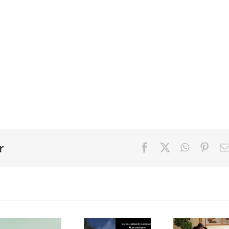
r
Facebook
X
WhatsAp
Pint
Exposición
«Espacio
de
de
Exposici
Caballero
Habitabilidad.
en el
Almendáriz
Paisaje
MUREC
«Al sur
urbano y
«José