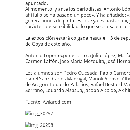
grande
apuntado.
Al momento, y ante los periodistas, Antonio Lópe
ahí Julio se ha pasado un poco». Y ha añadido
generaciones de pintores, que ya es bastante»,
carácter, de sensibilidad, lo que se acusa en la r
La exposición estará colgada hasta el 13 de sep
de Goya de este año.
Antonio López
expone junto a Julio López, María
Carmen Laffón,
José María Mezquita
, José Herná
Los alumnos son
Pedro Quesada
, Pablo Carner
Isabel Sanz,
Carlos Madrigal
, Manoli Alonso,
Alb
de Aragón, Eduardo Palacios, Rafael Bestard M
Serrano, Eduardo Alsasua, Jacobo Alcalde, Akihit
Fuente:
Avilared.com