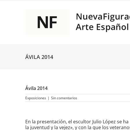
Saltar
al
contenido
ÁVILA 2014
Ávila 2014
Exposiciones
|
Sin comentarios
Ver
imagen
En la presentación, el escultor Julio López se h
más
la juventud y la vejez», y con la que los veteran