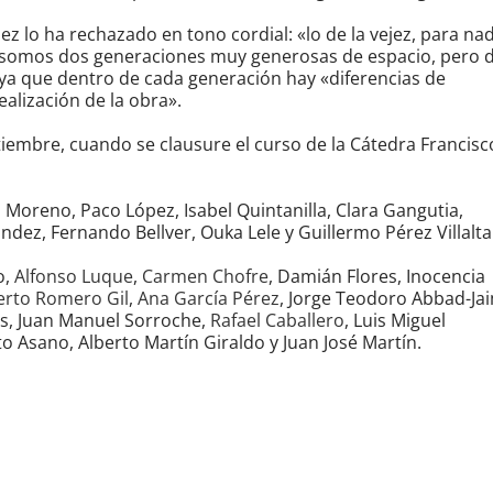
z lo ha rechazado en tono cordial: «lo de la vejez, para na
: «somos dos generaciones muy generosas de espacio, pero 
 ya que dentro de cada generación hay «diferencias de
ealización de la obra».
tiembre, cuando se clausure el curso de la Cátedra Francisc
 Moreno, Paco López, Isabel Quintanilla, Clara Gangutia,
ndez, Fernando Bellver, Ouka Lele y Guillermo Pérez Villalta
o,
Alfonso Luque
,
Carmen Chofre
, Damián Flores, Inocencia
erto Romero Gil
,
Ana García Pérez
, Jorge Teodoro Abbad-Ja
ás, Juan Manuel Sorroche,
Rafael Caballero
, Luis Miguel
o Asano, Alberto Martín Giraldo y Juan José Martín.