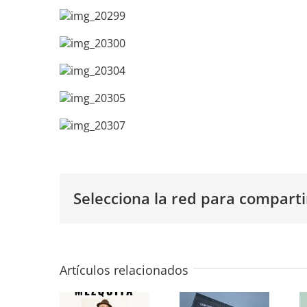
Selecciona la red para comparti
«José
«Últimamente»
María
Colectiva
Artículos relacionados
Mezquita»
en la