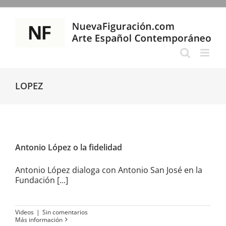
Saltar
al
contenido
LOPEZ
Antonio López o la fidelidad
Antonio López o la fidelidad
Antonio López dialoga con Antonio San José en la
Fundación [...]
Videos
|
Sin comentarios
Más información