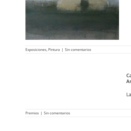
Utopia Parkway
Exposiciones
,
Pintura
|
Sin comentarios
Carmen Bayod da a
conocer el fallo del
Jurado en la XI Bienal de
Ca
Artes Plásticas “Ciudad
Ar
de Albacete”
La
Premios
|
Sin comentarios