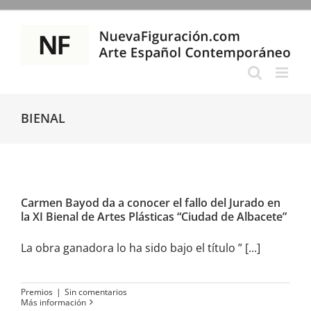
Saltar
al
contenido
BIENAL
Carmen Bayod da a conocer el
fallo del Jurado en la XI Bienal
de Artes Plásticas “Ciudad de
Carmen Bayod da a conocer el fallo del Jurado en
Albacete”
la XI Bienal de Artes Plásticas “Ciudad de Albacete”
La obra ganadora lo ha sido bajo el título ” [...]
Premios
|
Sin comentarios
Más información