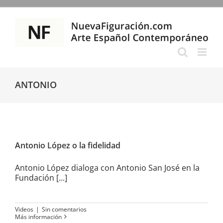
Saltar
al
contenido
ANTONIO
Antonio López o la fidelidad
Antonio López o la fidelidad
Antonio López dialoga con Antonio San José en la
Fundación [...]
Videos
|
Sin comentarios
Más información